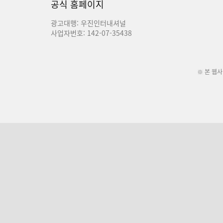
공식 홈페이지
광고대행: 우진인터내셔널
사업자번호: 142-07-35438
※ 본 웹